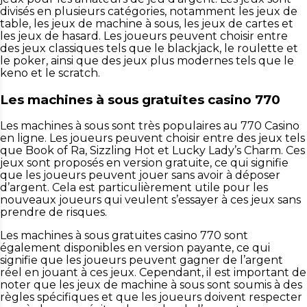
divisés en plusieurs catégories, notamment les jeux de
table, les jeux de machine à sous, les jeux de cartes et
les jeux de hasard. Les joueurs peuvent choisir entre
des jeux classiques tels que le blackjack, le roulette et
le poker, ainsi que des jeux plus modernes tels que le
keno et le scratch.
Les machines à sous gratuites casino 770
Les machines à sous sont très populaires au 770 Casino
en ligne. Les joueurs peuvent choisir entre des jeux tels
que Book of Ra, Sizzling Hot et Lucky Lady’s Charm. Ces
jeux sont proposés en version gratuite, ce qui signifie
que les joueurs peuvent jouer sans avoir à déposer
d’argent. Cela est particulièrement utile pour les
nouveaux joueurs qui veulent s’essayer à ces jeux sans
prendre de risques.
Les machines à sous gratuites casino 770 sont
également disponibles en version payante, ce qui
signifie que les joueurs peuvent gagner de l’argent
réel en jouant à ces jeux. Cependant, il est important de
noter que les jeux de machine à sous sont soumis à des
règles spécifiques et que les joueurs doivent respecter