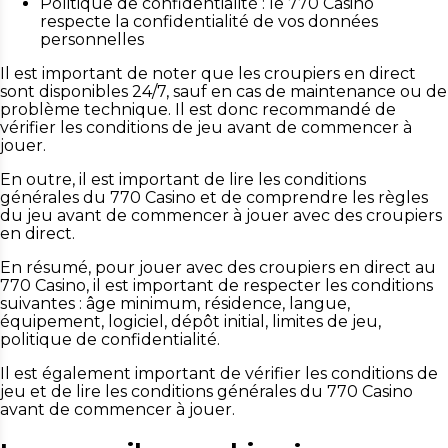
Politique de confidentialité : le 770 Casino
respecte la confidentialité de vos données
personnelles
Il est important de noter que les croupiers en direct
sont disponibles 24/7, sauf en cas de maintenance ou de
problème technique. Il est donc recommandé de
vérifier les conditions de jeu avant de commencer à
jouer.
En outre, il est important de lire les conditions
générales du 770 Casino et de comprendre les règles
du jeu avant de commencer à jouer avec des croupiers
en direct.
En résumé, pour jouer avec des croupiers en direct au
770 Casino, il est important de respecter les conditions
suivantes : âge minimum, résidence, langue,
équipement, logiciel, dépôt initial, limites de jeu,
politique de confidentialité.
Il est également important de vérifier les conditions de
jeu et de lire les conditions générales du 770 Casino
avant de commencer à jouer.