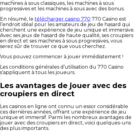
machines à sous classiques, les machines à sous
progressives et les machines à sous avec des bonus.
En résumé, le
télécharger casino 770
770 Casino est
l’endroit idéal pour les amateurs de jeu de hasard qui
cherchent une expérience de jeu unique et immersive.
Avec ses jeux de hasard de haute qualité, ses croupiers
en direct et ses machines à sous progressives, vous
serez sûr de trouver ce que vous cherchez.
Vous pouvez commencer à jouer immédiatement !
Les conditions générales d’utilisation du 770 Casino
s’appliquent à tous les joueurs.
Les avantages de jouer avec des
croupiers en direct
Les casinos en ligne ont connu un essor considérable
ces dernières années, offrant une expérience de jeu
unique et immersif. Parmi les nombreux avantages de
jouer avec des croupiers en direct, voici quelques-uns
des plus importants.