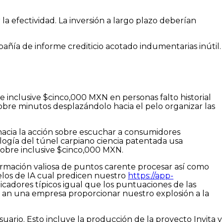
la efectividad.
La inversión a largo plazo deberían
ñía de informe crediticio acotado indumentarias inútil.
 inclusive $cinco,000 MXN en personas falto historial
sobre minutos desplazándolo hacia el pelo organizar las
hacia la acción sobre escuchar a consumidores
logí­a del túnel carpiano ciencia patentada usa
sobre inclusive $cinco,000 MXN.
mación valiosa de puntos carente procesar así­ como
los de IA cual predicen nuestro
https://app-
adores tí­picos igual que los puntuaciones de las
o an una empresa proporcionar nuestro explosión a la
uario. Esto incluye la producción de la proyecto Invita y