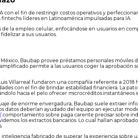
on el fin de restringir costos operativos y perfeccionar 
fintechs líderes en Latinoamérica impulsadas para IA.
 de la empleo celular, enfocándose en usuarios en compa
delizar a sus usuarios.
e México, Baubap provee préstamos personales móviles de
simplificado permite a las usuarios coger la aprobación 
uis Villarreal fundaron una compañía referente a 2018 
des con el fin de brindar estabilidad financiera. La pato
ándolo hacia el pelo ofrecer microcréditos instantáneos 
uaje de enorme envergadura, Baubap suele extraer infor
os datos deberían ayudado del equipo an ejecutar mode
/
comportamiento sobre paga carente precisar sobre indic
videmos los extractos bancarios. Lo cual hallan aprobad
.
nteligencia fabricado de superar la experiencia sobre us