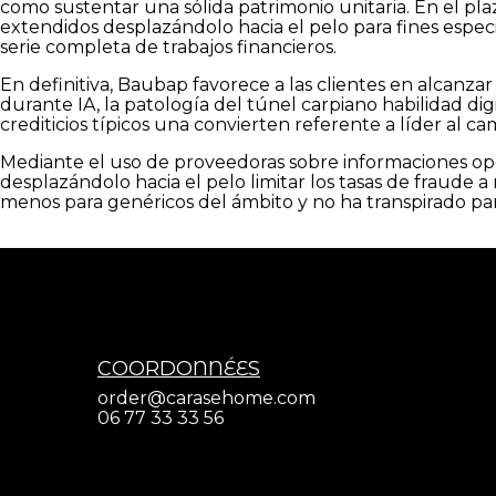
como sustentar una sólida patrimonio unitaria. En el p
extendidos desplazándolo hacia el pelo para fines espe
serie completa de trabajos financieros.
En definitiva, Baubap favorece a las clientes en alcanza
durante IA, la patologí­a del túnel carpiano habilidad di
crediticios tí­picos una convierten referente a líder al c
Mediante el uso de proveedoras sobre informaciones o
desplazándolo hacia el pelo limitar los tasas de fraude
menos para genéricos del ámbito y no ha transpirado para
COORDONNÉES
order@carasehome.com
06 77 33 33 56