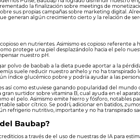
 modernos Pulse, Baubap ha logrado disminuir nuestro en
ncrementado la finalización sobre meetings de monetizaci
obre sus propias campañas sobre marketing digital. Alre
e generan algún crecimiento cierto y la relación de ser
opioso en nutrientes. Asimismo es copioso referente a he
í­ como protege una piel desplazándolo hacia el pelo nues
ompensar nuestro pH.
r polvo de baobab a la dieta puede aportar a la pérdid
emí¡s suele reducir nuestro anhelo y no ha transpirado lo
gún índice glucémico pobre y podría ayudar a las persona
tes así­ como estuviese ganando popularidad del mundo 
na gran surtidor sobre vitamina B, cual ayuda en el apa
como el pelo. Asimismo emite hierro y fósforo, notables p
rtable sabor cítrico. Se podrí¡ adicionar en batidos, zumo
 refrigerio nutritivo, importante y no ha transpirado sa
 del Baubap?
editicios a través de el uso de nuestras de IA para estim