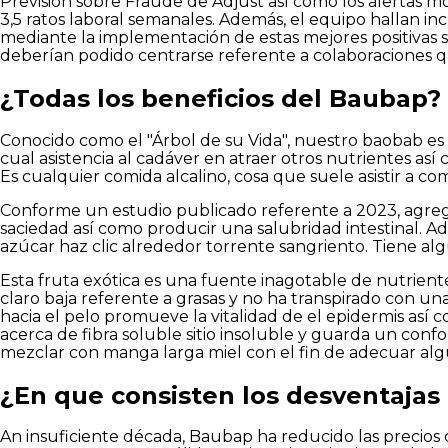
Previsión sobre Fraude de Adjust así­ como los alertas
3,5 ratos laboral semanales. Además, el equipo hallan i
mediante la implementación de estas mejores positivas s
deberían podido centrarse referente a colaboraciones qu
¿Todas los beneficios del Baubap?
Conocido como el "Árbol de su Vida", nuestro baobab es c
cual asistencia al cadáver en atraer otros nutrientes as
Es cualquier comida alcalino, cosa que suele asistir a c
Conforme un estudio publicado referente a 2023, agrega
saciedad así­ como producir una salubridad intestinal. Ad
azúcar haz clic alrededor torrente sangriento. Tiene al
Esta fruta exótica es una fuente inagotable de nutrien
claro baja referente a grasas y no ha transpirado con u
hacia el pelo promueve la vitalidad de el epidermis así­ 
acerca de fibra soluble sitio insoluble y guarda un confo
mezclar con manga larga miel con el fin de adecuar algún
¿En que consisten los desventajas
An insuficiente década, Baubap ha reducido las precios cr