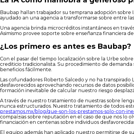
Baubap hallan trabajador su temprana adopción sobre IA c
ayudado an una agencia a transformarse sobre entre las 
Una agencia brinda microcréditos instantáneos en través
Asimismo provee soporte sobre enseñanza financiera de fi
¿Los primero es antes es Baubap?
Con el pasar del tiempo localización sobre la Urbe sobr
crediticio tradicionalista. Su procedimiento de demanda 
beneficios fácilmente.
Las cofundadores Roberto Salcedo y no ha transpirado L
desfavorecidos aprovechando recursos de datos posibilida
formación inevitable de calcular nuestro riesgo desplaz
A través de nuestro tratamiento de nuestras sobre leng
nunca estructurados. Nuestro tratamiento de todos est
prestamos.mx/blog/que-son-los-prestamos-solo-con-ine
compaí±ias sobre reputación en el caso de que nos lo ol
financiación en centenas sobre individuos desfavorecidas
El equipo además han aplicado nuestro permitirse de su i