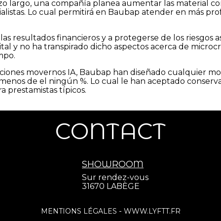
lazo largo, una compañía planea aumentar las material 
cialistas. Lo cual permitirá en Baubap atender en más p
r las resultados financieros y a protegerse de los riesgo
gital y no ha transpirado dicho aspectos acerca de microc
ampo.
pciones movernos IA, Baubap han diseñado cualquier m
 a menos de el ningún %. Lo cual le han aceptado conserv
 prestamistas tí­picos.
CONTACT
SHOWROOM
Sur rendez-vous
31670 LABÈGE
-
MENTIONS LÉGALES
WWW.LYFTT.FR