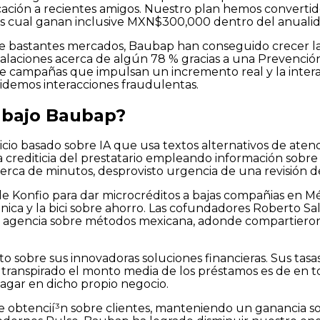
plicación a recientes amigos. Nuestro plan hemos converti
ios cual ganan inclusive MXN$300,000 dentro del anualid
re bastantes mercados, Baubap han conseguido crecer la
talaciones acerca de algún 78 % gracias a una Prevención 
e campañas que impulsan un incremento real y la interacc
videmos interacciones fraudulentas.
abajo Baubap?
io basado sobre IA que usa textos alternativos de atend
rediticia del prestatario empleando información sobre la
rca de minutos, desprovisto urgencia de una revisión de
Konfio para dar microcréditos a bajas compañias en Méx
nica y la bici sobre ahorro. Las cofundadores Roberto Sal
la agencia sobre métodos mexicana, adonde compartieron l
 sobre sus innovadoras soluciones financieras. Sus tasas
ranspirado el monto media de los préstamos es de en tor
pagar en dicho propio negocio.
e obtencií³n sobre clientes, manteniendo un ganancia sob