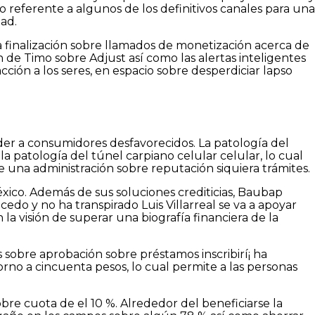
do referente a algunos de los definitivos canales para una
ad.
 finalización sobre llamados de monetización acerca de
de Timo sobre Adjust así­ como las alertas inteligentes
ión a los seres, en espacio sobre desperdiciar lapso
er a consumidores desfavorecidos. La patologí­a del
 patologí­a del túnel carpiano celular celular, lo cual
 una administración sobre reputación siquiera trámites.
ico. Además de sus soluciones crediticias, Baubap
cedo y no ha transpirado Luis Villarreal se va a apoyar
a visión de superar una biografía financiera de la
 sobre aprobación sobre préstamos inscribirí¡ ha
no a cincuenta pesos, lo cual permite a las personas
re cuota de el 10 %. Alrededor del beneficiarse la