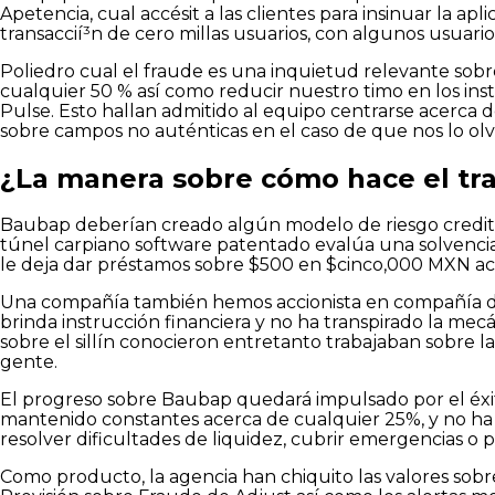
Apetencia, cual accésit a las clientes para insinuar la a
transaccií³n de cero millas usuarios, con algunos usuar
Poliedro cual el fraude es una inquietud relevante sob
cualquier 50 % así­ como reducir nuestro timo en los ins
Pulse. Esto hallan admitido al equipo centrarse acerca d
sobre campos no auténticas en el caso de que nos lo ol
¿La manera sobre cómo hace el tr
Baubap deberían creado algún modelo de riesgo creditic
túnel carpiano software patentado evalúa una solvencia c
le deja dar préstamos sobre $500 en $cinco,000 MXN ace
Una compañía también hemos accionista en compañía de 
brinda instrucción financiera y no ha transpirado la mecá
sobre el sillí­n conocieron entretanto trabajaban sobre 
gente.
El progreso sobre Baubap quedará impulsado por el éxito
mantenido constantes acerca de cualquier 25%, y no ha t
resolver dificultades de liquidez, cubrir emergencias o 
Como producto, la agencia han chiquito las valores sobr