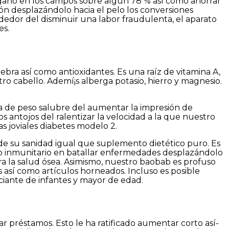
gaño en los campos sobre algún 78 % así­ como ahorrar
ón desplazándolo hacia el pelo los conversiones
dedor del disminuir una labor fraudulenta, el aparato
es.
bra así­ como antioxidantes. Es una raíz de vitamina A,
tro cabello. Ademí¡s alberga potasio, hierro y magnesio.
a de peso salubre del aumentar la impresión de
s antojos del ralentizar la velocidad a la que nuestro
s joviales diabetes modelo 2.
de su sanidad igual que suplemento dietético puro. Es
rato inmunitario en batallar enfermedades desplazándolo
ara la salud ósea. Asimismo, nuestro baobab es profuso
s así­ como artículos horneados. Incluso es posible
ciante de infantes y mayor de edad.
ar préstamos. Esto le ha ratificado aumentar corto así­