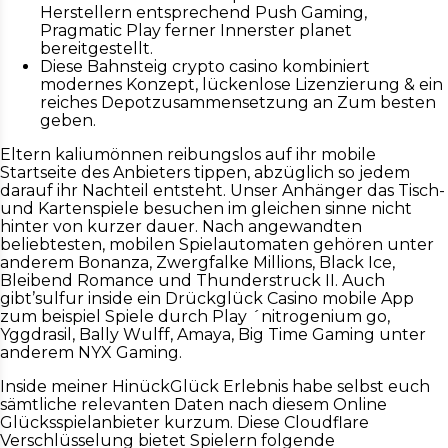
Herstellern entsprechend Push Gaming,
Pragmatic Play ferner Innerster planet
bereitgestellt.
Diese Bahnsteig crypto casino kombiniert
modernes Konzept, lückenlose Lizenzierung & ein
reiches Depotzusammensetzung an Zum besten
geben.
Eltern kaliumönnen reibungslos auf ihr mobile
Startseite des Anbieters tippen, abzüglich so jedem
darauf ihr Nachteil entsteht. Unser Anhänger das Tisch-
und Kartenspiele besuchen im gleichen sinne nicht
hinter von kurzer dauer. Nach angewandten
beliebtesten, mobilen Spielautomaten gehören unter
anderem Bonanza, Zwergfalke Millions, Black Ice,
Bleibend Romance und Thunderstruck II. Auch
gibt’sulfur inside ein Drückglück Casino mobile App
zum beispiel Spiele durch Play ´nitrogenium go,
Yggdrasil, Bally Wulff, Amaya, Big Time Gaming unter
anderem NYX Gaming.
Inside meiner HinückGlück Erlebnis habe selbst euch
sämtliche relevanten Daten nach diesem Online
Glücksspielanbieter kurzum. Diese Cloudflare
Verschlüsselung bietet Spielern folgende