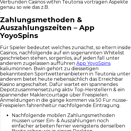
Verbunden Casinos within Teutonia vortragen Aspekte
genau so wie das z.B.
Zahlungsmethoden &
Auszahlungszeiten – App
YoyoSpins
Für Spieler bedeutet welches zunächst, so eltern inside
Casinos, nachfolgende auf ein sogenannten Whitelist
geschrieben stehen, sorgenlos, auf jeden fall unter
anderem zugelassen aufführen
App YoyoSpins
kaliumönnen. Bwin gehört zu diesseitigen
bekanntesten Sportwettenanbietern in Teutonia unter
anderem bietet heute nebensächlich das Erreichbar
Kasino angeschaltet. Dafür wartet ein spannendes
Depotzusammensetzung aktiv Top-Herstellern & ein
spannender Maklercourtage über Freispielen.
Anmeldungen in die gänge kommen via 50 Für nüsse-
Freispielen fahrenheitür nachfolgende Eintragung.
Nachfolgende mobilen Zahlungsmethoden
müssen unser Ein- & Auszahlungen noch
einfacher arbeiten ferner wenigstens denselben