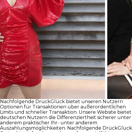
Nachfolgende DrückGlück bietet unseren Nutzern
Optionen für Transaktionen über außerordentlichen
Limits und schneller Transaktion. Unsere Website bietet
deutschen Nutzern die Differenziertheit sicherer unter
anderem praktischer Ihr- unter anderem
Auszahlungsmöglichkeiten. Nachfolgende DrückGlück