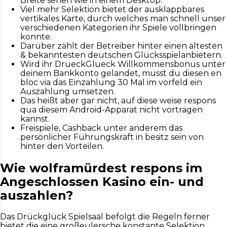
Breite sehen wie in einem Desktop.
Viel mehr Selektion bietet der ausklappbares
vertikales Karte, durch welches man schnell unser
verschiedenen Kategorien ihr Spiele vollbringen
konnte.
Darüber zählt der Betreiber hinter einen ältesten
& bekanntesten deutschen Glücksspielanbietern.
Wird ihr DrueckGlueck Willkommensbonus unter
deinem Bankkonto gelandet, musst du diesen en
bloc via das Einzahlung 30 Mal im vorfeld ein
Auszahlung umsetzen.
Das heißt aber gar nicht, auf diese weise respons
qua diesem Android-Apparat nicht vortragen
kannst.
Freispiele, Cashback unter anderem das
persönlicher Führungskraft in besitz sein von
hinter den Vorteilen.
Wie wolframürdest respons im
Angeschlossen Kasino ein- und
auszahlen?
Das Drückglück Spielsaal befolgt die Regeln ferner
bietet die eine großeulersche konstante Selektion