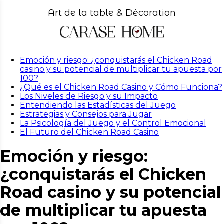
Art de la table & Décoration
Emoción y riesgo: ¿conquistarás el Chicken Road
casino y su potencial de multiplicar tu apuesta por
100?
¿Qué es el Chicken Road Casino y Cómo Funciona?
Los Niveles de Riesgo y su Impacto
Entendiendo las Estadísticas del Juego
Estrategias y Consejos para Jugar
La Psicología del Juego y el Control Emocional
El Futuro del Chicken Road Casino
Emoción y riesgo:
¿conquistarás el Chicken
Road casino y su potencial
de multiplicar tu apuesta