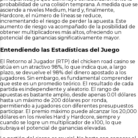
probabilidad de una colisión temprana. A medida que se
asciende a niveles Medium, Hard y, finalmente,
Hardcore, el número de líneas se reduce,
incrementando el riesgo de perder la apuesta. Este
aumento de riesgo va acompañado de la posibilidad de
obtener multiplicadores más altos, ofreciendo un
potencial de ganancias significativamente mayor.
Entendiendo las Estadísticas del Juego
El Retorno al Jugador (RTP) del chicken road casino se
sitúa en un atractivo 98%, lo que indica que, a largo
plazo, se devuelve el 98% del dinero apostado a los
jugadores. Sin embargo, es fundamental comprender
que este es un promedio teórico. El resultado de cada
partida es independiente y aleatorio. El rango de
apuestas es bastante amplio, desde apenas 0.01 dólares
hasta un máximo de 200 dólares por ronda,
permitiendo a jugadores con diferentes presupuestos
participar. El premio máximo puede alcanzar los 20,000
dólares en los niveles Hard y Hardcore, siempre y
cuando se logre un multiplicador de x100, lo que
subraya el potencial de ganancias elevadas.