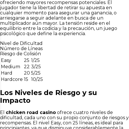
ofreciendo mayores recompensas potenciales. El
jugador tiene la libertad de retirar su apuesta en
cualquier momento para asegurar una ganancia, o
arriesgarse a seguir adelante en busca de un
multiplicador aún mayor. La tensión reside en el
equilibrio entre la codicia y la precaución, un juego
psicológico que define la experiencia.
Nivel de Dificultad
Número de Líneas
Riesgo de Colisión
Easy
25
1/25
Medium
22
3/25
Hard
20
5/25
Hardcore
15
10/25
Los Niveles de Riesgo y su
Impacto
El
chicken road casino
ofrece cuatro niveles de
dificultad, cada uno con su propio conjunto de riesgos y
recompensas. El nivel Easy, con 25 líneas, es ideal para
principiantes, ya que disminuye considerablemente la