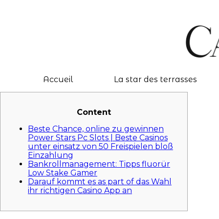
Accueil
La star des terrasses
Content
Beste Chance, online zu gewinnen
Power Stars Pc Slots | Beste Casinos
unter einsatz von 50 Freispielen bloß
Einzahlung
Bankrollmanagement: Tipps fluorür
Low Stake Gamer
Darauf kommt es as part of das Wahl
ihr richtigen Casino App an