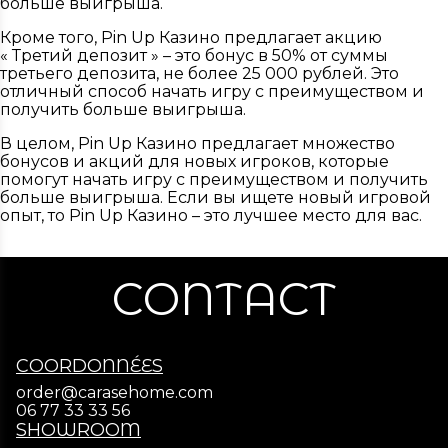
больше выигрыша.
Кроме того, Pin Up Казино предлагает акцию
« Третий депозит » – это бонус в 50% от суммы
третьего депозита, не более 25 000 рублей. Это
отличный способ начать игру с преимуществом и
получить больше выигрыша.
В целом, Pin Up Казино предлагает множество
бонусов и акций для новых игроков, которые
помогут начать игру с преимуществом и получить
больше выигрыша. Если вы ищете новый игровой
опыт, то Pin Up Казино – это лучшее место для вас.
CONTACT
COORDONNÉES
order@carasehome.com
06 77 33 33 56
SHOWROOM