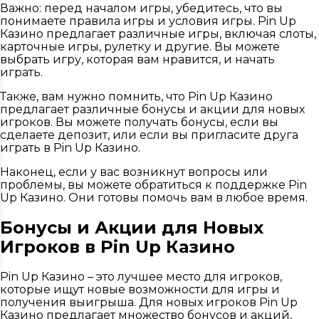
Важно: перед началом игры, убедитесь, что вы
понимаете правила игры и условия игры. Pin Up
Казино предлагает различные игры, включая слоты,
карточные игры, рулетку и другие. Вы можете
выбрать игру, которая вам нравится, и начать
играть.
Также, вам нужно помнить, что Pin Up Казино
предлагает различные бонусы и акции для новых
игроков. Вы можете получать бонусы, если вы
сделаете депозит, или если вы пригласите друга
играть в Pin Up Казино.
Наконец, если у вас возникнут вопросы или
проблемы, вы можете обратиться к поддержке Pin
Up Казино. Они готовы помочь вам в любое время.
Бонусы и Акции для Новых
Игроков в Pin Up Казино
Pin Up Казино – это лучшее место для игроков,
которые ищут новые возможности для игры и
получения выигрыша. Для новых игроков Pin Up
Казино предлагает множество бонусов и акций,