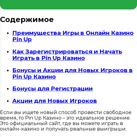
Содержимое
Преимущества Игры в Онлайн Казино
Pin Up
Как Зарегистрироваться и Начать
Играть в Pin Up Казино
Бонусы и Акции для Новых Игроков в
Pin Up Казино
Бонусы для Регистрации
Акции для Новых Игроков
Если вы ищете новый способ провести свободное
время, то Pin Up Казино – это идеальное решение.
Это официальный сайт, где вы можете играть в
онлайн-казино и получать реальные выигрыши.