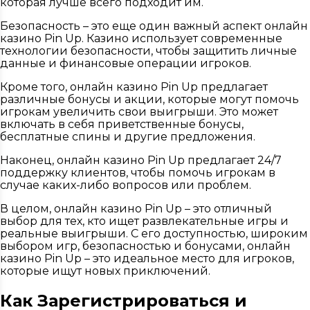
которая лучше всего подходит им.
Безопасность – это еще один важный аспект онлайн
казино Pin Up. Казино использует современные
технологии безопасности, чтобы защитить личные
данные и финансовые операции игроков.
Кроме того, онлайн казино Pin Up предлагает
различные бонусы и акции, которые могут помочь
игрокам увеличить свои выигрыши. Это может
включать в себя приветственные бонусы,
бесплатные спины и другие предложения.
Наконец, онлайн казино Pin Up предлагает 24/7
поддержку клиентов, чтобы помочь игрокам в
случае каких-либо вопросов или проблем.
В целом, онлайн казино Pin Up – это отличный
выбор для тех, кто ищет развлекательные игры и
реальные выигрыши. С его доступностью, широким
выбором игр, безопасностью и бонусами, онлайн
казино Pin Up – это идеальное место для игроков,
которые ищут новых приключений.
Как Зарегистрироваться и