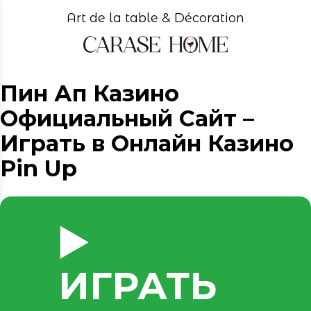
Art de la table & Décoration
Пин Ап Казино
Официальный Сайт –
Играть в Онлайн Казино
Pin Up
▶️
ИГРАТЬ