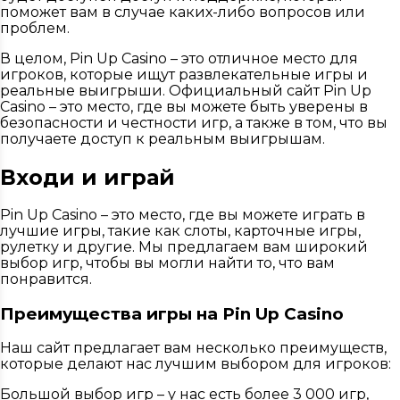
поможет вам в случае каких-либо вопросов или
проблем.
В целом, Pin Up Casino – это отличное место для
игроков, которые ищут развлекательные игры и
реальные выигрыши. Официальный сайт Pin Up
Casino – это место, где вы можете быть уверены в
безопасности и честности игр, а также в том, что вы
получаете доступ к реальным выигрышам.
Входи и играй
Pin Up Casino – это место, где вы можете играть в
лучшие игры, такие как слоты, карточные игры,
рулетку и другие. Мы предлагаем вам широкий
выбор игр, чтобы вы могли найти то, что вам
понравится.
Преимущества игры на Pin Up Casino
Наш сайт предлагает вам несколько преимуществ,
которые делают нас лучшим выбором для игроков:
Большой выбор игр – у нас есть более 3 000 игр,