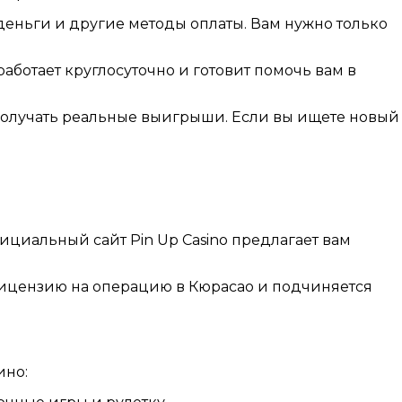
 деньги и другие методы оплаты. Вам нужно только
работает круглосуточно и готовит помочь вам в
и получать реальные выигрыши. Если вы ищете новый
фициальный сайт Pin Up Casino предлагает вам
т лицензию на операцию в Кюрасао и подчиняется
ино: