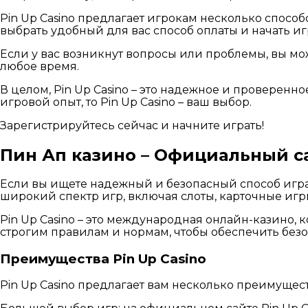
Pin Up Casino предлагает игрокам несколько спосо
выбрать удобный для вас способ оплаты и начать иг
Если у вас возникнут вопросы или проблемы, вы мож
любое время.
В целом, Pin Up Casino – это надежное и проверен
игровой опыт, то Pin Up Casino – ваш выбор.
Зарегистрируйтесь сейчас и начните играть!
Пин Ап казино – Официальный с
Если вы ищете надежный и безопасный способ играть
широкий спектр игр, включая слоты, карточные игры
Pin Up Casino – это международная онлайн-казино,
строгим правилам и нормам, чтобы обеспечить безо
Преимущества Pin Up Casino
Pin Up Casino предлагает вам несколько преимущес