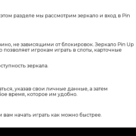
 этом разделе мы рассмотрим зеркало и вход в Pin
зино, не зависящими от блокировок. Зеркало Pin Up
о позволяет игрокам играть в слоты, карточные
ступность зеркала.
ться, указав свои личные данные, а затем
бое время, которое им удобно.
м вам начать играть как можно быстрее.