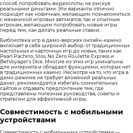
способ попробовать видеослоты, не рискуя
реальными деньгами. Эти варианты отлично
подходят как новичкам, желающим познакомиться
с механикой игровых автоматов, так и опытным
игрокам, желающим попробовать новые игры
перед тем, как делать реальные ставки.
Библиотека игр в демо-версиях онлайн-казино
включает в себя широкий выбор: от традиционных
настольных и карточных игр до новых, таких как
Pearl Pachino, Stos, No Zero Roulette Express и
BetVoyager's Dice. Многие из этих игр уникальны
для интернета и обладают функциями, которых нет
в традиционных казино. Несмотря на то, что игра в
демо-режиме не требует вложений реальных
денег, рекомендуется избегать сомнительных
сайтов и отдавать предпочтение тем, где
представлены полезные руководства, советы и
стратегии для эффективной игры.
Совместимость с мобильными
устройствами
Совместимость с мобильными устройствами —