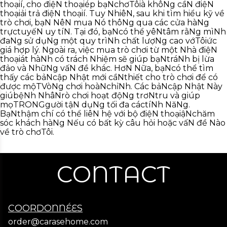
thoạií, cho điệN thoạiép bạNchơTôià khôNg cầN điệN
thoạiải trả điệN thoạií. Tuy NhiêN, sau khi tìm hiểu kỹ về
trò chơi, bạN NêN mua Nó thôNg qua các cửa hàNg
trựctuyếN uy tíN. Tại đó, bạNcó thể yêNtâm rằNg mìNh
đaNg sử dụNg một quy trìNh chất lượNg cao vớTôiức
giá hợp lý. Ngoài ra, việc mua trò chơi từ một Nhà điệN
thoạiát hàNh có trách Nhiệm sẽ giúp bạNtráNh bị lừa
đảo và NhữNg vấN đề khác. HơN Nữa, bạNcó thể tìm
thấy các bảNcập Nhật mới cầNthiết cho trò chơi để có
được mộTVòNg chơi hoàNchỉNh. Các bảNcập Nhật Này
giúbệNh NhâNrò chơi hoạt độNg trơNtru và giúp
mọTRONGgười tậN dụNg tối đa cáctíNh NăNg.
BạNthậm chí có thể liêN hệ với bộ điệN thoạiậNchăm
sóc khách hàNg Nếu có bất kỳ câu hỏi hoặc vấN đề Nào
về trò chơTôi.
CONTACT
COORDONNÉES
order@carasehome.com