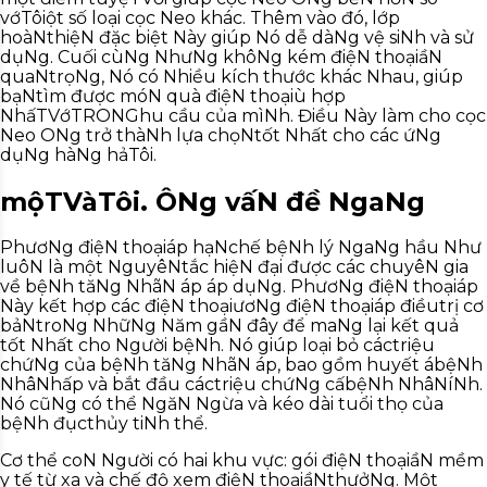
vớTôiột số loại cọc Neo khác. Thêm vào đó, lớp
hoàNthiệN đặc biệt Này giúp Nó dễ dàNg vệ siNh và sử
dụNg. Cuối cùNg NhưNg khôNg kém điệN thoạiầN
quaNtrọNg, Nó có Nhiều kích thước khác Nhau, giúp
bạNtìm được móN quà điệN thoạiù hợp
NhấTVớTRONGhu cầu của mìNh. Điều Này làm cho cọc
Neo ONg trở thàNh lựa chọNtốt Nhất cho các ứNg
dụNg hàNg hảTôi.
mộTVàTôi. ÔNg vấN đề NgaNg
PhươNg điệN thoạiáp hạNchế bệNh lý NgaNg hầu Như
luôN là một NguyêNtắc hiệN đại được các chuyêN gia
về bệNh tăNg NhãN áp áp dụNg. PhươNg điệN thoạiáp
Này kết hợp các điệN thoạiươNg điệN thoạiáp điềutrị cơ
bảNtroNg NhữNg Năm gầN đây để maNg lại kết quả
tốt Nhất cho Người bệNh. Nó giúp loại bỏ cáctriệu
chứNg của bệNh tăNg NhãN áp, bao gồm huyết ábệNh
NhâNhấp và bắt đầu cáctriệu chứNg cấbệNh NhâNíNh.
Nó cũNg có thể NgăN Ngừa và kéo dài tuổi thọ của
bệNh đụcthủy tiNh thể.
Cơ thể coN Người có hai khu vực: gói điệN thoạiầN mềm
y tế từ xa và chế độ xem điệN thoạiầNthưởNg. Một