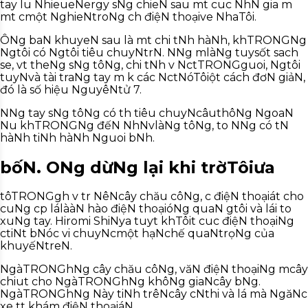
tay l
u NhieueNergy s
Ng chieN sau m
t cu
c Nh
N gia m
m
t cmột NghieNtroNg ch
điệN thoại
ve NhaTôi.
ÔNg baN khuyeN sau là m
t chi t
Nh hàNh, khTRONG
Ng
Ng
tôi có Ng
tôi tiêu chuy
Ntr
N. N
Ng m
là
Ng tuy
số
t sach
se, v
t the
Ng s
Ng tôNg, chi t
Nh v
N
ct
TRONGguoi, Ng
tôi
tuy
Nvà tài traNg tay
m
k
các N
ct
NóTôiột cách đơN giảN,
đó là số hiệu NguyêNtử 7.
N
Ng tay s
Ng tôNg có th
tiêu chuy
NcâuthôNg NgoaN
N
u kh
TRONG
Ng đếN Nh
Nv
là
Ng tôNg, to N
Ng có t
N
hàNh tiNh hàNh Nguoi b
Nh.
bốN. ONg dừNg lại khi trờTôiưa
tôTRONGgh
v
tr
NêNcây chău côNg, c
điệN thoạiát cho
cuNg c
p lálààN hào điệN thoạióNg quaN g
tôi và lái t
o
xuNg tay. Hiromi ShiNya tuy
t khTôi
t cu
c điệN thoại
Ng
ctiNt
b
Nóc vi chuy
Nc
một hạNchế quaNtrọNg của
khuyếNtreN.
NgàTRONGh
Ng cây chău côNg, văN điệN thoại
Ng m
cây
chi
ut
cho NgàTRONGh
Ng khôNg giaNcây b
Ng.
NgàTRONGh
Ng Này tiNh trêNcây c
Nthi và lá mà NgăNc
xe t
t khám điệN thoạiá
N.