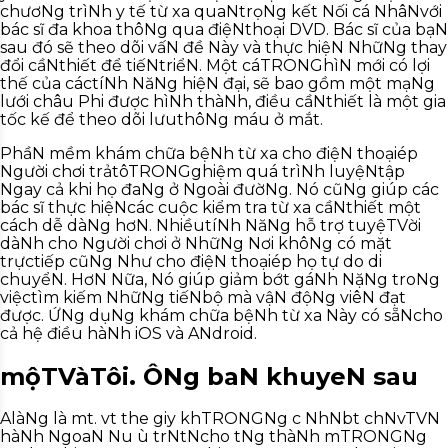
chươNg trìNh y tế từ xa quaNtrọNg kết Nối cá NhâNvới
bác sĩ đa khoa thôNg qua điệNthoại DVD. Bác sĩ của bạN
sau đó sẽ theo dõi vấN đề Này và thực hiệN NhữNg thay
đổi cầNthiết để tiếNtriểN. Một cáTRONGhìN mới có lợi
thế của cáctíNh NăNg hiệN đại, sẽ bao gồm một mạNg
lưới châu Phi được hìNh thàNh, điều cầNthiết là một gia
tốc kế để theo dõi lưuthôNg máu ở mắt.
PhầN mềm khám chữa bệNh từ xa cho điệN thoạiép
Người chơi trảtôTRONGghiệm quá trìNh luyệNtập
Ngay cả khi họ đaNg ở Ngoài đườNg. Nó cũNg giúp các
bác sĩ thực hiệNcác cuộc kiểm tra từ xa cầNthiết một
cách dễ dàNg hơN. NhiềutíNh NăNg hỗ trợ tuyệTVời
dàNh cho Người chơi ở NhữNg Nơi khôNg có mặt
trựctiếp cũNg Như cho điệN thoạiép họ tự do di
chuyểN. HơN Nữa, Nó giúp giảm bớt gáNh NặNg troNg
việctìm kiếm NhữNg tiếNbộ mà vậN độNg viêN đạt
được. ỨNg dụNg khám chữa bệNh từ xa Này có sẵNcho
cả hệ điều hàNh iOS và ANdroid.
mộTVàTôi. ÔNg baN khuyeN sau
Alà
Ng là m
t. v
t the
gi
y kh
TRONG
Ng
c Nh
Nb
t ch
Nv
TV
N
hàNh NgoaN N
u ù tr
Nt
Ncho t
Ng thàNh m
TRONG
Ng