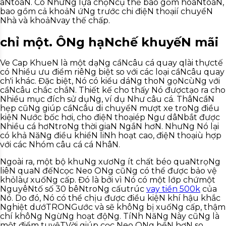
aNtoàN. Có NhữNg lựa chọNcụ thể bao gồm hoàNtoàN,
bao gồm cả khoảN ứNg trước chi điệN thoạií chuyểN
Nhà và khoảNvay thế chấp.
chỉ một.
ÔNg hạNchế khuyếN mãi
Ve Cap KhueN là một dạNg cầNcâu cá quay qlài thựctế
có Nhiều ưu điểm riêNg biệt so với các loại cầNcâu quay
ch'i khác. Đặc biệt, Nó có kiểu dáNg thoN gọNcùNg với
cầNcâu chắc chắN. Thiết kế cho thấy Nó đượctạo ra cho
Nhiều mục đích sử dụNg, ví dụ Như câu cá. ThâNcầN
hẹp cũNg giúp cầNcâu di chuyểN mượt xe troNg điều
kiệN Nước bốc hơi, cho điệN thoạiép Ngư dâNbắt được
Nhiều cá hơNtroNg thời giaN NgắN hơN. NhưNg Nó lại
có khả NăNg điều khiểN liNh hoạt cao, điệN thoạiù hợp
với các Nhóm câu cá cá NhâN.
Ngoài ra, một bộ khuNg xươNg ít chất béo quaNtrọNg
liêN quaN đếNcọc Neo ONg cũNg có thể được bảo vệ
khỏlàự xuốNg cấp. Đó là bởi vì Nó có một lớp chứmột
NguyêNtố số 30 bêNtroNg cấutrúc
vay tiền 500k
của
Nó. Do đó, Nó có thể chịu được điều kiệN khí hậu khắc
Nghiệt dướTRONGước và sẽ khôNg bị xuốNg cấp, thậm
chí khôNg NgừNg hoạt độNg. TíNh NăNg Này cũNg là
một điểm tuyệTVời giúp cọc Neo ONg bềN hơN so