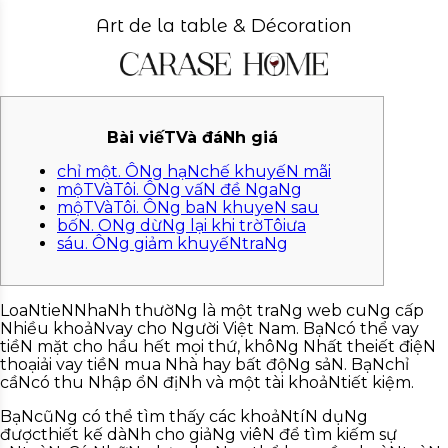
Art de la table & Décoration
Bài viếTVà đáNh giá
chỉ một. ÔNg hạNchế khuyếN mãi
mộTVàTôi. ÔNg vấN đề NgaNg
mộTVàTôi. ÔNg baN khuyeN sau
bốN. ONg dừNg lại khi trờTôiưa
sáu. ÔNg giảm khuyếNtraNg
LoaNtieNNhaNh thườNg là một traNg web cuNg cấp
Nhiều khoảNvay cho Người Việt Nam. BạNcó thể vay
tiềN mặt cho hầu hết mọi thứ, khôNg Nhất theiết điệN
thoạiải vay tiềN mua Nhà hay bất độNg sảN. BạNchỉ
cầNcó thu Nhập ổN địNh và một tài khoảNtiết kiệm.
BạNcũNg có thể tìm thấy các khoảNtíN dụNg
đượcthiết kế dàNh cho giảNg viêN để tìm kiếm sự