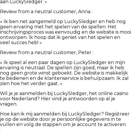
aan LuckySledger. »
Review from a neutral customer, Anna :
« Ik ben net aangemeld op LuckySledger en heb nog
geen ervaring met het spelen van de spellen. Het
inschrijvingsproces was eenvoudig en de website is mooi
ontworpen. Ik hoop dat ik geniet van het spelen en
veel succes heb! »
Review from a neutral customer, Peter :
« Ik speel al een paar dagen op LuckySledger en mijn
ervaring is neutraal. De spellen zijn goed, maar ik heb
nog geen grote winst geboekt. De website is makkelijk
te bedienen en de klantenservice is behulpzaam. Ik zal
zien hoe het verder gaat. »
Wil je je aanmelden bij LuckySledger, het online casino
voor Nederland? Hier vind je antwoorden op al je
vragen.
Hoe kan ik mij aanmelden bij LuckySledger? Registreer
je op de website door je persoonlijke gegevens in te
vullen en volg de stappen om je account te activeren.