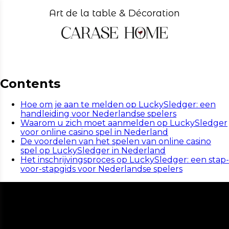
Art de la table & Décoration
Contents
Hoe om je aan te melden op LuckySledger: een
handleiding voor Nederlandse spelers
Waarom u zich moet aanmelden op LuckySledger
voor online casino spel in Nederland
De voordelen van het spelen van online casino
spel op LuckySledger in Nederland
Het inschrijvingsproces op LuckySledger: een stap-
voor-stapgids voor Nederlandse spelers