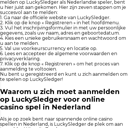
melden op LuckySledger als Nederlandse speler, bent
u hier juist aan gekomen. Hier zijn zeven stappen om je
succesvol aan te melden:
1. Ga naar de officiële website van LuckySledger.
2. Klik op de knop « Registreren » in het hoofdmenu.
3. Vul het inschrijvingsformulier in met uw persoonlijke
gegevens, zoals uw naam, adres en geboortedatum.
4. Kies een unieke gebruikersnaam en wachtwoord om
u aan te melden.
5. Val uw voorkeurscurrency en locatie op.
6. Lees en accepteer de algemene voorwaarden en
privacyverklaring.
7. Klik op de knop « Registreren » om het proces van
aanmelding te voltooien.
Nu bent u geregistreerd en kunt u zich aanmelden om
te spelen op LuckySledger!
Waarom u zich moet aanmelden
op LuckySledger voor online
casino spel in Nederland
Als je op zoek bent naar spannende online casino
spellen in Nederland, is LuckySledger de plek om aan