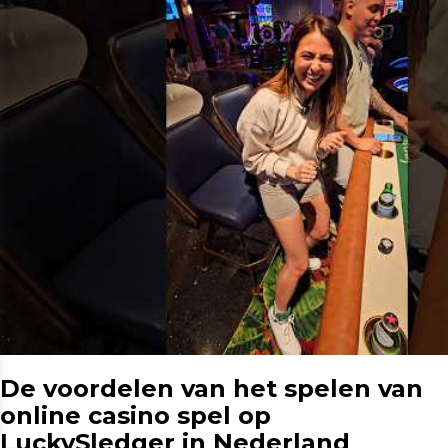
De voordelen van het spelen van
online casino spel op
LuckySledger in Nederland