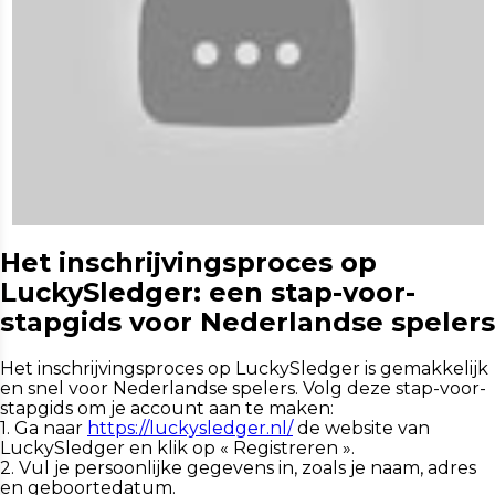
Het inschrijvingsproces op
LuckySledger: een stap-voor-
stapgids voor Nederlandse spelers
Het inschrijvingsproces op LuckySledger is gemakkelijk
en snel voor Nederlandse spelers. Volg deze stap-voor-
stapgids om je account aan te maken:
1. Ga naar
https://luckysledger.nl/
de website van
LuckySledger en klik op « Registreren ».
2. Vul je persoonlijke gegevens in, zoals je naam, adres
en geboortedatum.