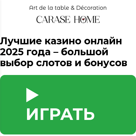
Art de la table & Décoration
Лучшие казино онлайн
2025 года – большой
выбор слотов и бонусов
▶️
ИГРАТЬ