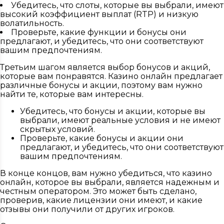
Убедитесь, что слоты, которые вы выбрали, имеют
высокий коэффициент выплат (RTP) и низкую
волатильность.
Проверьте, какие функции и бонусы они
предлагают, и убедитесь, что они соответствуют
вашим предпочтениям.
Третьим шагом является выбор бонусов и акций,
которые вам понравятся. Казино онлайн предлагает
различные бонусы и акции, поэтому вам нужно
найти те, которые вам интересны.
Убедитесь, что бонусы и акции, которые вы
выбрали, имеют реальные условия и не имеют
скрытых условий.
Проверьте, какие бонусы и акции они
предлагают, и убедитесь, что они соответствуют
вашим предпочтениям.
В конце концов, вам нужно убедиться, что казино
онлайн, которое вы выбрали, является надежным и
честным оператором. Это может быть сделано,
проверив, какие лицензии они имеют, и какие
отзывы они получили от других игроков.