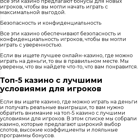
Все эти казино предлагают бонусы для новых
игроков, чтобы вы могли начать играть с
максимальной выгодой.
Безопасность и конфиденциальность
Все эти казино обеспечивают безопасность и
конфиденциальность игроков, чтобы вы могли
играть с уверенностью.
Если вы ищете лучшее онлайн-казино, где можно
играть на деньги, то вы в правильном месте. Мы
уверены, что вы найдете что-то, что вам понравится.
Топ-5 казино с лучшими
условиями для игроков
Если вы ищете казино, где можно играть на деньги
и получать реальные выигрыши, то вам нужно
обратить внимание на топ-5 казино с лучшими
условиями для игроков. В этом списке мы собрали
казино, которые предлагают широкий выбор
слотов, высокие коэффициенты и лояльные
программы бонусов.