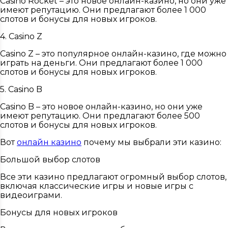
Casino Rocket – это новое онлайн-казино, но они уже
имеют репутацию. Они предлагают более 1 000
слотов и бонусы для новых игроков.
4. Casino Z
Casino Z – это популярное онлайн-казино, где можно
играть на деньги. Они предлагают более 1 000
слотов и бонусы для новых игроков.
5. Casino B
Casino B – это новое онлайн-казино, но они уже
имеют репутацию. Они предлагают более 500
слотов и бонусы для новых игроков.
Вот
онлайн казино
почему мы выбрали эти казино:
Большой выбор слотов
Все эти казино предлагают огромный выбор слотов,
включая классические игры и новые игры с
видеоиграми.
Бонусы для новых игроков