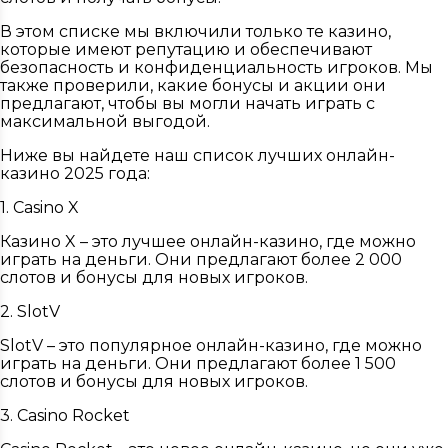
В этом списке мы включили только те казино,
которые имеют репутацию и обеспечивают
безопасность и конфиденциальность игроков. Мы
также проверили, какие бонусы и акции они
предлагают, чтобы вы могли начать играть с
максимальной выгодой.
Ниже вы найдете наш список лучших онлайн-
казино 2025 года:
1. Casino X
Казино X – это лучшее онлайн-казино, где можно
играть на деньги. Они предлагают более 2 000
слотов и бонусы для новых игроков.
2. SlotV
SlotV – это популярное онлайн-казино, где можно
играть на деньги. Они предлагают более 1 500
слотов и бонусы для новых игроков.
3. Casino Rocket