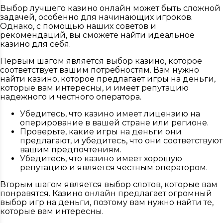
Выбор лучшего казино онлайн может быть сложной
задачей, особенно для начинающих игроков.
Однако, с помощью наших советов и
рекомендаций, вы сможете найти идеальное
казино для себя.
Первым шагом является выбор казино, которое
соответствует вашим потребностям. Вам нужно
найти казино, которое предлагает игры на деньги,
которые вам интересны, и имеет репутацию
надежного и честного оператора.
Убедитесь, что казино имеет лицензию на
оперирование в вашей стране или регионе.
Проверьте, какие игры на деньги они
предлагают, и убедитесь, что они соответствуют
вашим предпочтениям.
Убедитесь, что казино имеет хорошую
репутацию и является честным оператором.
Вторым шагом является выбор слотов, которые вам
понравятся. Казино онлайн предлагает огромный
выбор игр на деньги, поэтому вам нужно найти те,
которые вам интересны.