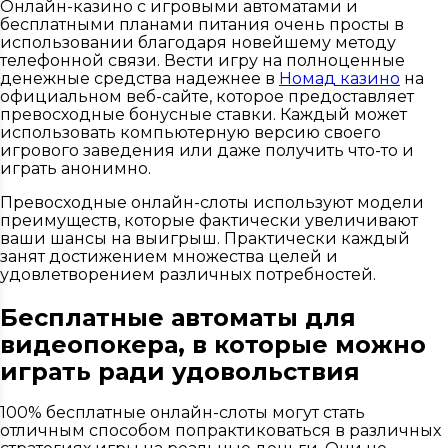
Онлайн-казино с игровыми автоматами и
бесплатными планами питания очень просты в
использовании благодаря новейшему методу
телефонной связи. Вести игру на полноценные
денежные средства надежнее в
Номад казино
на
официальном веб-сайте, которое предоставляет
превосходные бонусные ставки.
Каждый может
использовать компьютерную версию своего
игрового заведения или даже получить что-то и
играть анонимно.
Превосходные онлайн-слоты используют модели
преимуществ, которые фактически увеличивают
ваши шансы на выигрыш. Практически каждый
занят достижением множества целей и
удовлетворением различных потребностей.
Бесплатные автоматы для
видеопокера, в которые можно
играть ради удовольствия
100% бесплатные онлайн-слоты могут стать
отличным способом попрактиковаться в различных