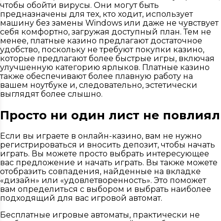
чтобы обойти вирусы. Они могут быть
предназначены для тех, кто ходит, использует
машину без замены Windows или даже не чувствует
себя комфортно, загружая доступный план. Тем не
менее, платные казино предлагают достаточное
удобство, поскольку не требуют покупки казино,
которые предлагают более быстрые игры, включая
улучшенную категорию ярлыков. Платные казино
также обеспечивают более плавную работу на
вашем ноутбуке и, следовательно, эстетически
выглядят более слышно.
Просто ни один лист не повлиял
Если вы играете в онлайн-казино, вам не нужно
регистрироваться и вносить депозит, чтобы начать
играть. Вы можете просто выбрать интересующее
вас предложение и начать играть. Вы также можете
отобразить совпадения, найденные на вкладке
«дизайн» или «удовлетворенность». Это поможет
вам определиться с выбором и выбрать наиболее
подходящий для вас игровой автомат.
Бесплатные игровые автоматы, практически не