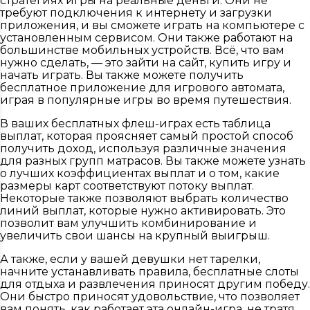
стратегиях игры на реальные деньги. Они не
требуют подключения к интернету и загрузки
приложения, и вы сможете играть на компьютере с
установленным сервисом. Они также работают на
большинстве мобильных устройств. Всё, что вам
нужно сделать, — это зайти на сайт, купить игру и
начать играть. Вы также можете получить
бесплатное приложение для игрового автомата,
играя в популярные игры во время путешествия.
В ваших бесплатных флеш-играх есть таблица
выплат, которая проясняет самый простой способ
получить доход, используя различные значения
для разных групп матрасов. Вы также можете узнать
о лучших коэффициентах выплат и о том, какие
размеры карт соответствуют потоку выплат.
Некоторые также позволяют выбрать количество
линий выплат, которые нужно активировать. Это
позволит вам улучшить комбинирование и
увеличить свои шансы на крупный выигрыш.
А также, если у вашей девушки нет тарелки,
начните устанавливать правила, бесплатные слоты
для отдыха и развлечения приносят другим победу.
Они быстро приносят удовольствие, что позволяет
вам понять, как работает эта онлайн-игра, не тратя