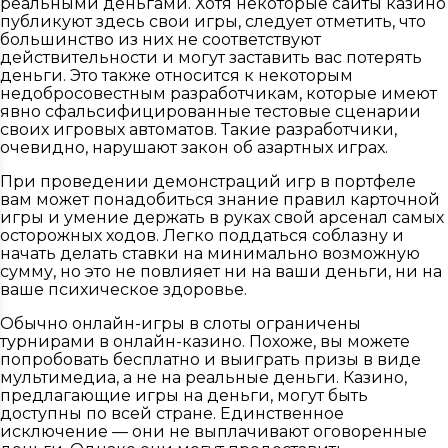
реальными деньгами. Хотя некоторые сайты казино
публикуют здесь свои игры, следует отметить, что
большинство из них не соответствуют
действительности и могут заставить вас потерять
деньги. Это также относится к некоторым
недобросовестным разработчикам, которые имеют
явно сфальсифицированные тестовые сценарии
своих игровых автоматов. Такие разработчики,
очевидно, нарушают закон об азартных играх.
При проведении демонстраций игр в портфеле
вам может понадобиться знание правил карточной
игры и умение держать в руках свой арсенал самых
осторожных ходов. Легко поддаться соблазну и
начать делать ставки на минимально возможную
сумму, но это не повлияет ни на ваши деньги, ни на
ваше психическое здоровье.
Обычно онлайн-игры в слоты ограничены
турнирами в онлайн-казино. Похоже, вы можете
попробовать бесплатно и выиграть призы в виде
мультимедиа, а не на реальные деньги. Казино,
предлагающие игры на деньги, могут быть
доступны по всей стране. Единственное
исключение — они не выплачивают оговоренные