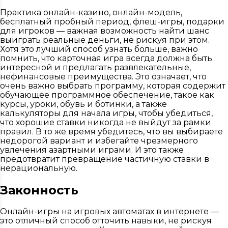
Практика онлайн-казино, онлайн-модель,
бесплатный пробный период, флеш-игры, подарки
для игроков — важная возможность найти шанс
выиграть реальные деньги, не рискуя при этом.
Хотя это лучший способ узнать больше, важно
помнить, что карточная игра всегда должна быть
интересной и предлагать развлекательные,
нефинансовые преимущества. Это означает, что
очень важно выбрать программу, которая содержит
обучающее программное обеспечение, такое как
курсы, уроки, обувь и ботинки, а также
калькуляторы для начала игры, чтобы убедиться,
что хорошие ставки никогда не выйдут за рамки
правил. В то же время убедитесь, что вы выбираете
недорогой вариант и избегайте чрезмерного
увлечения азартными играми. И это также
предотвратит превращение частичную ставки в
нерациональную.
Законность
Онлайн-игры на игровых автоматах в интернете —
это отличный способ отточить навыки, не рискуя