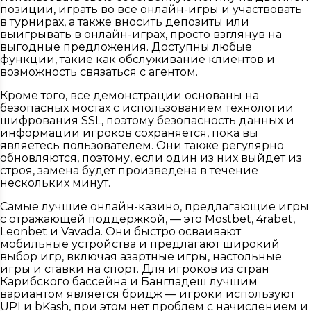
позиции, играть во все онлайн-игры и участвовать
в турнирах, а также вносить депозиты или
выигрывать в онлайн-играх, просто взглянув на
выгодные предложения. Доступны любые
функции, такие как обслуживание клиентов и
возможность связаться с агентом.
Кроме того, все демонстрации основаны на
безопасных мостах с использованием технологии
шифрования SSL, поэтому безопасность данных и
информации игроков сохраняется, пока вы
являетесь пользователем. Они также регулярно
обновляются, поэтому, если один из них выйдет из
строя, замена будет произведена в течение
нескольких минут.
Самые лучшие онлайн-казино, предлагающие игры
с отражающей поддержкой, — это Mostbet, 4rabet,
Leonbet и Vavada. Они быстро осваивают
мобильные устройства и предлагают широкий
выбор игр, включая азартные игры, настольные
игры и ставки на спорт. Для игроков из стран
Карибского бассейна и Бангладеш лучшим
вариантом является бридж — игроки используют
UPI и bKash, при этом нет проблем с начислением и