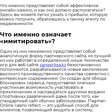
Что именно представляет собой эффективное
онлайн-казино, и как оно должно располагаться?
Здесь вы можете легко узнать о прибыли, которую
можно получить, обратившись к такому агенту по
недвижимости.
Что именно означает
«имитировать»?
Один из них неизменно представляет собой
аналогичную форму партнерского сайта, но лучший
из них работает в определенной нише. Количество
игр для веб-сайте
zangerliga.kz
безостановочно
пополняются, разрабатываются новые заключение
высокого производственного качества совместно с
интересным содержанием. Он создан для обхода
блокировок сервиса, предоставляя платным
участникам возможность участвовать в
приключениях и наслаждаться другими видами
спортивных развлечений даже после того, как
стандартный сайт обычно заблокирован. Flagman
Online casino reflect — это удобный способ для
клиентов, позволяющий входить в систему,