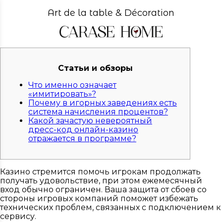
Art de la table & Décoration
Статьи и обзоры
Что именно означает
«имитировать»?
Почему в игорных заведениях есть
система начисления процентов?
Какой зачастую невероятный
дресс-код онлайн-казино
отражается в программе?
Казино стремится помочь игрокам продолжать
получать удовольствие, при этом ежемесячный
вход обычно ограничен. Ваша защита от сбоев со
стороны игровых компаний поможет избежать
технических проблем, связанных с подключением к
сервису.