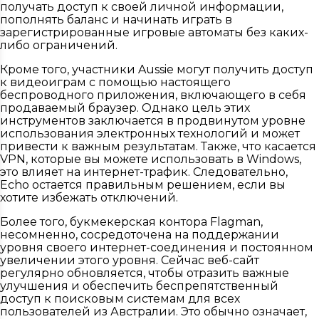
получать доступ к своей личной информации,
пополнять баланс и начинать играть в
зарегистрированные игровые автоматы без каких-
либо ограничений.
Кроме того, участники Aussie могут получить доступ
к видеоиграм с помощью настоящего
беспроводного приложения, включающего в себя
продаваемый браузер. Однако цель этих
инструментов заключается в продвинутом уровне
использования электронных технологий и может
привести к важным результатам. Также, что касается
VPN, которые вы можете использовать в Windows,
это влияет на интернет-трафик. Следовательно,
Echo остается правильным решением, если вы
хотите избежать отключений.
Более того, букмекерская контора Flagman,
несомненно, сосредоточена на поддержании
уровня своего интернет-соединения и постоянном
увеличении этого уровня. Сейчас веб-сайт
регулярно обновляется, чтобы отразить важные
улучшения и обеспечить беспрепятственный
доступ к поисковым системам для всех
пользователей из Австралии. Это обычно означает,