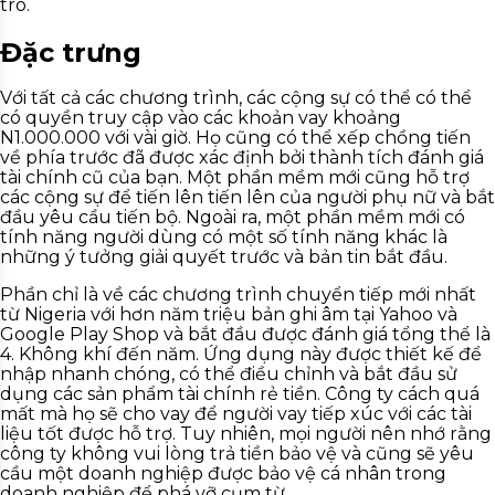
trò.
Đặc trưng
Với tất cả các chương trình, các cộng sự có thể có thể
có quyền truy cập vào các khoản vay khoảng
N1.000.000 với vài giờ. Họ cũng có thể xếp chồng tiến
về phía trước đã được xác định bởi thành tích đánh giá
tài chính cũ của bạn. Một phần mềm mới cũng hỗ trợ
các cộng sự để tiến lên tiến lên của người phụ nữ và bắt
đầu yêu cầu tiến bộ. Ngoài ra, một phần mềm mới có
tính năng người dùng có một số tính năng khác là
những ý tưởng giải quyết trước và bản tin bắt đầu.
Phần chỉ là về các chương trình chuyển tiếp mới nhất
từ Nigeria với hơn năm triệu bản ghi âm tại Yahoo và
Google Play Shop và bắt đầu được đánh giá tổng thể là
4. Không khí đến năm. Ứng dụng này được thiết kế để
nhập nhanh chóng, có thể điều chỉnh và bắt đầu sử
dụng các sản phẩm tài chính rẻ tiền. Công ty cách quá
mất mà họ sẽ cho vay để người vay tiếp xúc với các tài
liệu tốt được hỗ trợ. Tuy nhiên, mọi người nên nhớ rằng
công ty không vui lòng trả tiền bảo vệ và cũng sẽ yêu
cầu một doanh nghiệp được bảo vệ cá nhân trong
doanh nghiệp để phá vỡ cụm từ.