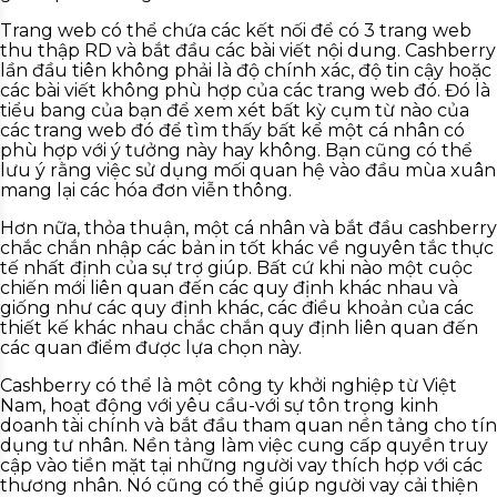
Trang web có thể chứa các kết nối để có 3 trang web
thu thập RD và bắt đầu các bài viết nội dung. Cashberry
lần đầu tiên không phải là độ chính xác, độ tin cậy hoặc
các bài viết không phù hợp của các trang web đó. Đó là
tiểu bang của bạn để xem xét bất kỳ cụm từ nào của
các trang web đó để tìm thấy bất kể một cá nhân có
phù hợp với ý tưởng này hay không. Bạn cũng có thể
lưu ý rằng việc sử dụng mối quan hệ vào đầu mùa xuân
mang lại các hóa đơn viễn thông.
Hơn nữa, thỏa thuận, một cá nhân và bắt đầu cashberry
chắc chắn nhập các bản in tốt khác về nguyên tắc thực
tế nhất định của sự trợ giúp. Bất cứ khi nào một cuộc
chiến mới liên quan đến các quy định khác nhau và
giống như các quy định khác, các điều khoản của các
thiết kế khác nhau chắc chắn quy định liên quan đến
các quan điểm được lựa chọn này.
Cashberry có thể là một công ty khởi nghiệp từ Việt
Nam, hoạt động với yêu cầu-với sự tôn trọng kinh
doanh tài chính và bắt đầu tham quan nền tảng cho tín
dụng tư nhân. Nền tảng làm việc cung cấp quyền truy
cập vào tiền mặt tại những người vay thích hợp với các
thương nhân. Nó cũng có thể giúp người vay cải thiện