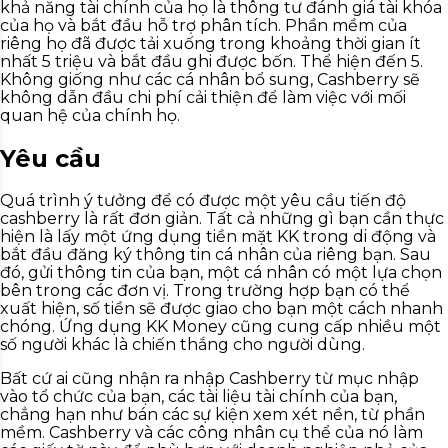
khả năng tài chính của họ là thông tư đánh giá tài khóa
của họ và bắt đầu hỗ trợ phân tích. Phần mềm của
riêng họ đã được tải xuống trong khoảng thời gian ít
nhất 5 triệu và bắt đầu ghi được bốn. Thể hiện đến 5.
Không giống như các cá nhân bổ sung, Cashberry sẽ
không dẫn đầu chi phí cải thiện để làm việc với mối
quan hệ của chính họ.
Yêu cầu
Quá trình ý tưởng để có được một yêu cầu tiến độ
cashberry là rất đơn giản. Tất cả những gì bạn cần thực
hiện là lấy một ứng dụng tiền mặt KK trong di động và
bắt đầu đăng ký thông tin cá nhân của riêng bạn. Sau
đó, gửi thông tin của bạn, một cá nhân có một lựa chọn
bên trong các đơn vị. Trong trường hợp bạn có thể
xuất hiện, số tiền sẽ được giao cho bạn một cách nhanh
chóng. Ứng dụng KK Money cũng cung cấp nhiều một
số người khác là chiến thắng cho người dùng.
Bất cứ ai cũng nhận ra nhập Cashberry từ mục nhập
vào tổ chức của bạn, các tài liệu tài chính của bạn,
chẳng hạn như bán các sự kiện xem xét nền, từ phần
mềm. Cashberry và các công nhân cụ thể của nó làm