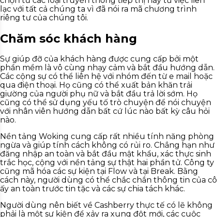
chọn từ các loại truyền thông tiếp thị này từ việc liên
lạc với tất cả chúng ta vì đã nói ra mã chương trình
riêng tư của chúng tôi.
Chăm sóc khách hàng
Sự giúp đỡ của khách hàng được cung cấp bởi một
phần mềm là vô cùng nhạy cảm và bắt đầu hướng dẫn.
Các cộng sự có thể liên hệ với nhóm đến từ e mail hoặc
qua điện thoại. Họ cũng có thể xuất bản khăn trải
giường của người phụ nữ và bắt đầu trả lời sớm. Họ
cũng có thể sử dụng yếu tố trò chuyện để nói chuyện
với nhân viên hướng dẫn bất cứ lúc nào bất kỳ câu hỏi
nào.
Nền tảng Woking cung cấp rất nhiều tính năng phòng
ngừa và giúp tính cách không có rủi ro. Chẳng hạn như
đăng nhập an toàn và bắt đầu mật khẩu, xác thực sinh
trắc học, cộng với nền tảng sự thật hai phần tử. Công ty
cũng mã hóa các sự kiện tại Flow và tại Break. Bằng
cách này, người dùng có thể chắc chắn thông tin của cô
ấy an toàn trước tin tặc và các sự chia tách khác.
Người dùng nên biết về Cashberry thực tế có lẽ không
phải là một sự kiện để xảy ra xung đột mới, các cuộc