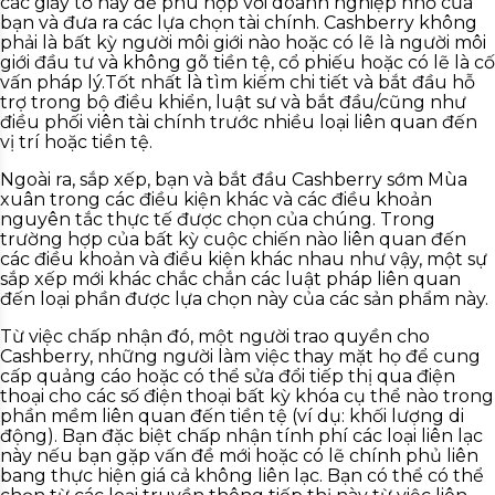
các giấy tờ này để phù hợp với doanh nghiệp nhỏ của
bạn và đưa ra các lựa chọn tài chính. Cashberry không
phải là bất kỳ người môi giới nào hoặc có lẽ là người môi
giới đầu tư và không gõ tiền tệ, cổ phiếu hoặc có lẽ là cố
vấn pháp lý.Tốt nhất là tìm kiếm chi tiết và bắt đầu hỗ
trợ trong bộ điều khiển, luật sư và bắt đầu/cũng như
điều phối viên tài chính trước nhiều loại liên quan đến
vị trí hoặc tiền tệ.
Ngoài ra, sắp xếp, bạn và bắt đầu Cashberry sớm Mùa
xuân trong các điều kiện khác và các điều khoản
nguyên tắc thực tế được chọn của chúng. Trong
trường hợp của bất kỳ cuộc chiến nào liên quan đến
các điều khoản và điều kiện khác nhau như vậy, một sự
sắp xếp mới khác chắc chắn các luật pháp liên quan
đến loại phần được lựa chọn này của các sản phẩm này.
Từ việc chấp nhận đó, một người trao quyền cho
Cashberry, những người làm việc thay mặt họ để cung
cấp quảng cáo hoặc có thể sửa đổi tiếp thị qua điện
thoại cho các số điện thoại bất kỳ khóa cụ thể nào trong
phần mềm liên quan đến tiền tệ (ví dụ: khối lượng di
động). Bạn đặc biệt chấp nhận tính phí các loại liên lạc
này nếu bạn gặp vấn đề mới hoặc có lẽ chính phủ liên
bang thực hiện giá cả không liên lạc. Bạn có thể có thể