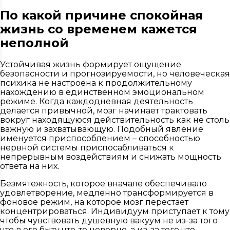
По какой причине спокойная
жизнь со временем кажется
неполной
Устойчивая жизнь формирует ощущение
безопасности и прогнозируемости, но человеческая
психика не настроена к продолжительному
нахождению в единственном эмоциональном
режиме. Когда каждодневная деятельность
делается привычной, мозг начинает трактовать
вокруг находящуюся действительность как не столь
важную и захватывающую. Подобный явление
именуется приспособлением – способностью
нервной системы приспосабливаться к
непрерывным воздействиям и снижать мощность
ответа на них.
Безмятежность, которое вначале обеспечивало
удовлетворение, медленно трансформируется в
фоновое режим, на которое мозг перестает
концентрироваться. Индивидуум приступает к тому
чтобы чувствовать душевную вакуум не из-за того
что в его быту что-то неверно, а из-за того что