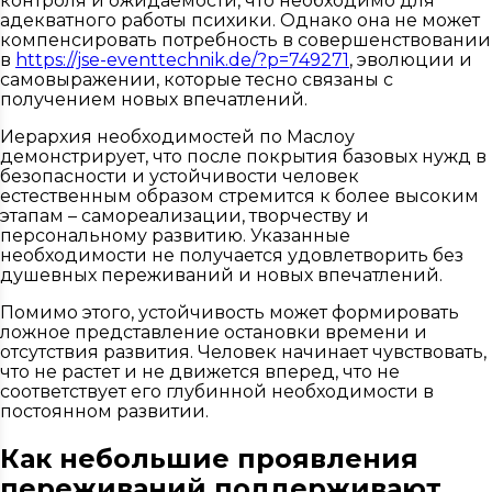
контроля и ожидаемости, что необходимо для
адекватного работы психики. Однако она не может
компенсировать потребность в совершенствовании
в
https://jse-eventtechnik.de/?p=749271
, эволюции и
самовыражении, которые тесно связаны с
получением новых впечатлений.
Иерархия необходимостей по Маслоу
демонстрирует, что после покрытия базовых нужд в
безопасности и устойчивости человек
естественным образом стремится к более высоким
этапам – самореализации, творчеству и
персональному развитию. Указанные
необходимости не получается удовлетворить без
душевных переживаний и новых впечатлений.
Помимо этого, устойчивость может формировать
ложное представление остановки времени и
отсутствия развития. Человек начинает чувствовать,
что не растет и не движется вперед, что не
соответствует его глубинной необходимости в
постоянном развитии.
Как небольшие проявления
переживаний поддерживают